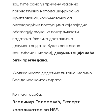
заштите само уз примену узајамно
прихватљивих метода шифрирања
(криптовања), комбинованих са
одговарајућим поступцима који заједно
обезбеђују очување поверљивости
података. Уколико достављена
документација не буде криптована
документација неће
(заштићена шифром),
бити прегледана.
Уколико имате додатних питања, молимо
Вас да нас контактирате.
Контакт особa:
Владимир Тодоровић, Експерт
координатор за НЅЕ,