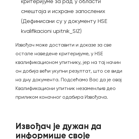
критеријуме за рад у области
смештаја и исхране запослених
(Дефинисани су у документу HSE
kvalifikacioni upitnik_SIZ)
Извођач може доставити и доказе за све
остале наведене критеријуме, у НЅЕ
квалификационом упитнику, јер на тај начин
он добија већи укупни резултат, што се види
на дну документа. Подсећамо Вас да је овај
Квалификациони упитник незаменљив део
приликом коначног одабира Извођача.
Извођач је дужан да
информише своје