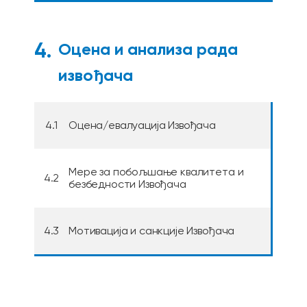
4.
Оцена и анализа рада
извођача
4.1
Оцена/евалуација Извођача
Мере за побољшање квалитета и
4.2
безбедности Извођача
4.3
Мотивација и санкције Извођача