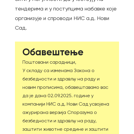
тендерима и у поступцима набавке које
организује и спроводи НИС а.д. Нови
Сад.
Oбавештење
Поштовани сарадници,
У складу са изменама Закона о
безбедности и здрављу на раду и
новим прописима, обавештавамо вас
да је дана 02.09.2025. године у
компанији НИС а.д. Нови Сад усвојена
ажурирана верзија Споразума о
безбедности и здрављу на раду,
заштити животне средине и заштити