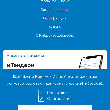
Услови коришћења
Отворени тендери
Квалификације
Аукције
О Набавци за добављаче
МОБИЛНА АПЛИКАЦИЈА
мТендери
Како бисмо Вам омогућили боље корисничко
Пратите новости везане за
актуелне тендере,
искуство, ова странице користи колачиће (cookie).
квалификације и аукције које се
спроводе у Компанији.
Неопходни
Статистички
Преузми за Андроид