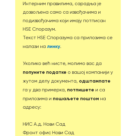
Интерним правилима, сарадња је
дозвољена само са извођачима и
подизвођачима који имају потписан
HSE Споразум.
Текст HSE Споразума са прилозима се
линку
налази на
.
Уколико већ нисте, молимо вас да
попуните податке
о вашој компанији у
одштампате
жутом делу документa,
потпишете
га у два примерка,
и са
пошаљете поштом
прилозима и
на
адресу:
НИС А.д. Нови Сад
Фронт офис Нови Сад