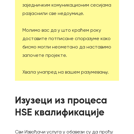
заједничким комуникационим сесијама
разјаснили све недоумице.
Молимо вас да у што краћем року
доставите потписане споразуме како
бисмо могли неометано да наставимо
започете пројекте.
Хвала унапред на вашем разумевању.
Изузеци из процеса
НЅЕ квалификације
Сви Извођачи услуга у обавези су да прођу