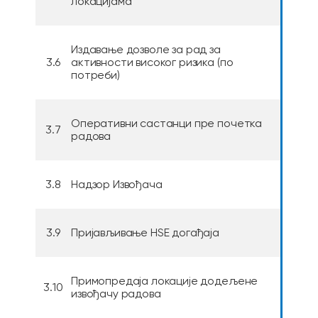
локацијама
Издавање дозволе за рад за
3.6
активности високог ризика (по
потреби)
Оперативни састанци пре почетка
3.7
радова
3.8
Надзор Извођача
3.9
Пријављивање HSE догађаја
Примопредаја локације додељене
3.10
извођачу радова