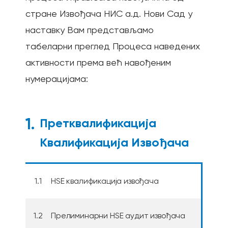
стране Извођача НИС а.д. Нови Сад у
наставку Вам представљамо
табеларни преглед Процеса наведених
активности према већ навођеним
нумерацијама:
1.
Претквалификација
Kвалификација Извођача
1.1
НЅЕ квалификација извођача
1.2
Прелиминарни НЅЕ аудит извођача