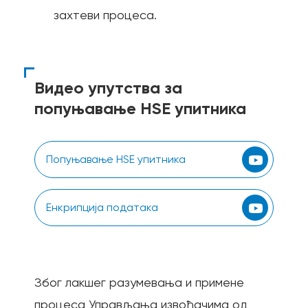
захтеви процеса.
Видео упутства за
попуњавање HSE упитника
Попуњавање HSE упитника
Енкрипција података
Због лакшег разумевања и примене
процеса Управљања извођачима од