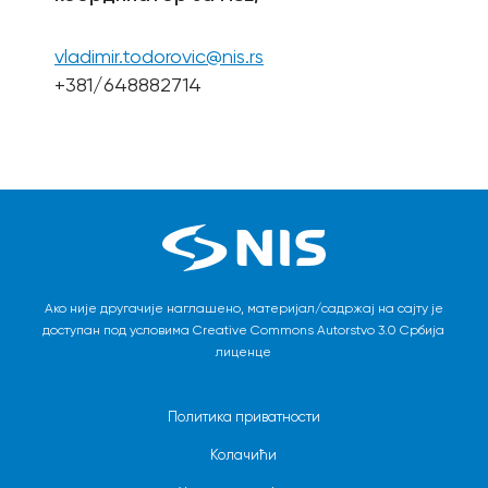
vladimir.todorovic@nis.rs
+381/648882714
Ако није другачије наглашено, материјал/садржај на сајту је
доступан под условима Creative Commons Autorstvo 3.0 Србија
лиценце
Политика приватности
Колачићи