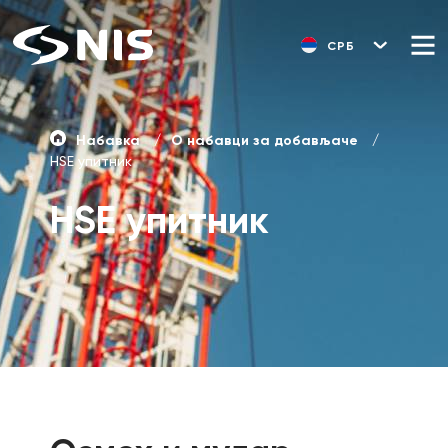
СРБ
Набавка
О набавци за добављаче
HSE упитник
HSE упитник