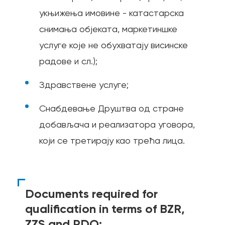
укњижења имовине - катастарска
снимања објеката, маркетиншке
услуге које не обухватају висинске
радове и сл.);
Здравствене услуге;
Снабдевање Друштва од стране
добављача и реализатора уговора,
који се третирају као трећа лица.
Documents required for
qualification in terms of BZR,
ZZS and PDO: