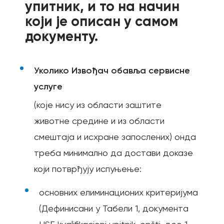
упитник, и то на начин
који је описан у самом
документу.
Уколико Извођач обавља сервисне
услуге
(које нису из области заштите
животне средине и из области
смештаја и исхране запослених) онда
треба минимално да достави доказе
који потврђују испуњење:
основних елиминационих критеријума
(Дефинисани у Табели 1, документа