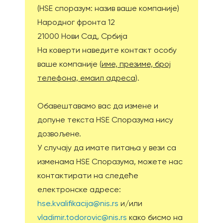
(HSE споразум: назив ваше компаније)
Народног фронта 12
21000 Нови Сад, Србија
На коверти наведите контакт особу
ваше компаније (
име, презиме, број
телефона, емаил адреса
).
Обавештавамо вас да измене и
допуне текста HSE Споразума нису
дозвољене.
У случају да имате питања у вези са
изменама НЅЕ Споразума, можете нас
контактирати на следеће
електронске адресе:
hse.kvalifikacija@nis.rs
и/или
vladimir.todorovic@nis.rs
како бисмо на