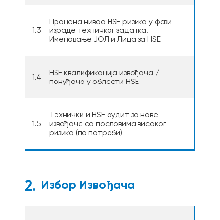
Процена нивоа HSE ризика у фази
1.3
израде техничког задатка.
Именовање ЈОЛ и Лица за НЅЕ
HSE квалификација извођача /
1.4
понуђача у области HSE
Tехнички и HSE аудит за нове
1.5
извођаче са пословима високог
ризика (по потреби)
2.
Избор Извођача