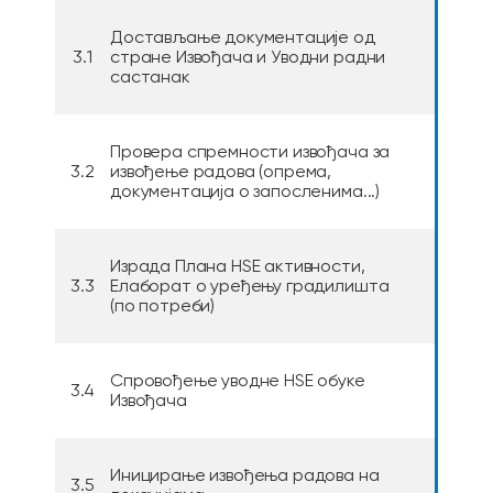
Достављање документације од
3.1
стране Извођача и Уводни радни
састанак
Провера спремности извођача за
3.2
извођење радова (опрема,
документација о запосленима...)
Израда Плана HSE активности,
3.3
Eлаборат o уређењу градилишта
(по потреби)
Спровођење уводне HSE обуке
3.4
Извођача
Иницирање извођења радова на
3.5