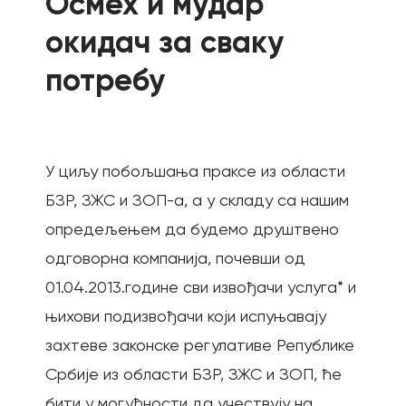
Осмех и мудар
окидач за сваку
потребу
У циљу побољшања праксе из области
БЗР, ЗЖС и ЗОП-а, а у складу са нашим
опредељењем да будемо друштвено
одговорна компанија, почевши од
01.04.2013.године сви извођачи услуга* и
њихови подизвођачи који испуњавају
захтеве законске регулативе Републике
Србије из области БЗР, ЗЖС и ЗОП, ће
бити у могућности да учествују на