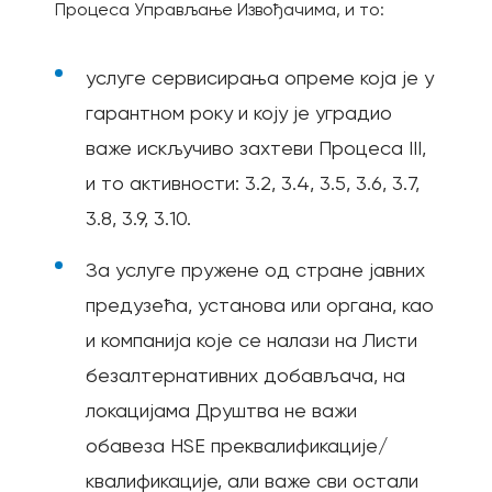
Процеса Управљање Извођачима, и то:
услуге сервисирања опреме која је у
гарантном року и коју је уградио
важе искључиво захтеви Процеса III,
и то активности: 3.2, 3.4, 3.5, 3.6, 3.7,
3.8, 3.9, 3.10.
За услуге пружене од стране јавних
предузећа, установа или органа, као
и компанија које се налази на Листи
безалтернативних добављача, на
локацијама Друштва не важи
обавеза НЅЕ преквалификације/
квалификације, али важе сви остали