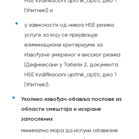
HSE kvalifikacioni upitnik_opšti, део 1
(Упитник)) и
у зависности од нивоа НЅЕ ризика
услуге за коју се пријављује
елиминационе критеријуме за
Извођаче умереног и високог ризика
(Дефинисани у Табели 2, документа
HSE kvalifikacioni upitnik_opšti, део 1
(Упитник)).
Уколико извођач обавља послове из
области смештаја и исхране
запослених
минимално мора да испуни обавезне