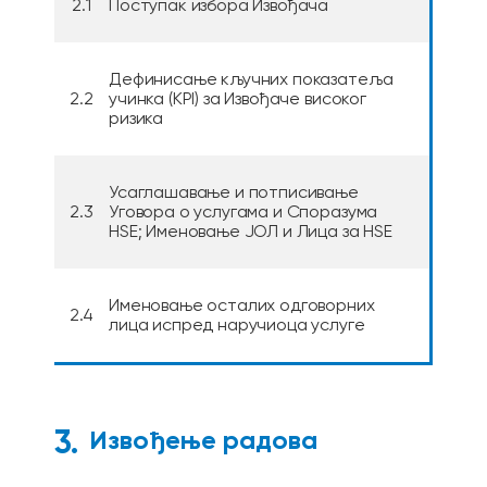
2.1
Поступак избора Извођача
Дефинисање кључних показатеља
2.2
учинка (KPI) за Извођаче високог
ризика
Усаглашавање и потписивање
2.3
Уговора о услугама и Споразума
HSE; Именовање ЈОЛ и Лица за НЅЕ
Именовање осталих одговорних
2.4
лица испред наручиоца услуге
3.
Извођење радова