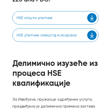
HSE општи упитник
HSE упитник смештај и исхрана
Делимично изузеће из
процеса НЅЕ
квалификације
За Извођаче, пружаоце одређених услуга,
предвиђена је делимична примена захтева