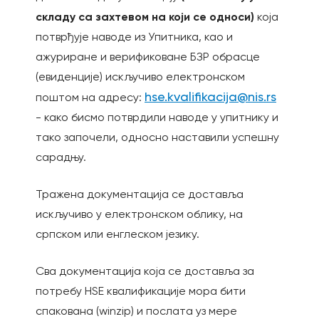
складу са захтевом на који се односи)
која
потврђује наводе из Упитника, као и
ажуриране и верификоване БЗР обрасце
(евиденције) искључивo електронском
hse.kvalifikacija@nis.rs
поштом на адресу:
- како бисмо потврдили наводе у упитнику и
тако започели, односно наставили успешну
сарадњу.
Тражена документација се доставља
искључиво у електронском облику, на
српском или енглеском језику.
Сва документација која се доставља за
потребу НЅЕ квалификације мора бити
спакована (winzip) и послата уз мере