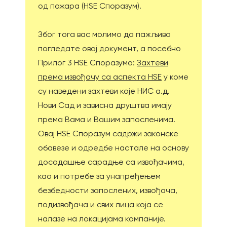
од пожара (HSE Споразум).
Због тога вас молимо да пажљиво
погледате овај документ, а посебно
Прилог 3 НЅЕ Споразума:
Захтеви
према извођачу са аспекта НЅЕ
у коме
су наведени захтеви које НИС а.д.
Нови Сад и зависна друштва имају
према Вама и Вашим запосленима.
Овај HSE Споразум садржи законске
обавезе и одредбе настале на основу
досадашње сарадње са извођачима,
као и потребе за унапређењем
безбедности запослених, извођача,
подизвођача и свих лица која се
налазе на локацијама компаније.