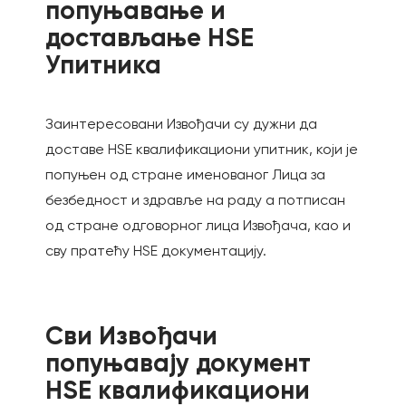
попуњавање и
достављање НЅЕ
Упитника
Заинтересовани Извођачи су дужни да
доставе HSE квалификациони упитник, који је
попуњен од стране именованог Лица за
безбедност и здравље на раду а потписан
од стране одговорног лица Извођача, као и
сву пратећу HSE документацију.
Сви Извођачи
попуњавају документ
HSE квалификациони