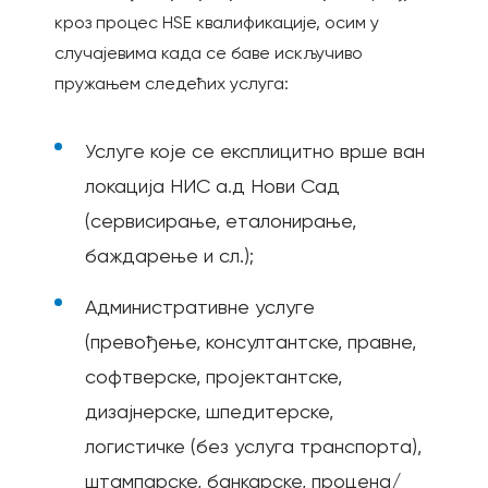
кроз процес HSE квалификације, осим у
случајевима када се баве искључиво
пружањем следећих услуга:
Услуге које се експлицитно врше ван
локација НИС а.д Нови Сад
(сервисирање, еталонирање,
баждарење и сл.);
Административне услуге
(превођење, консултантске, правне,
софтверске, пројектантске,
дизајнерске, шпедитерске,
логистичке (без услуга транспорта),
штампарске, банкарске, процена/