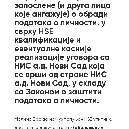
запослене (и друга лица
које ангажује) о обради
података о личности, у
сврху НЅЕ
квалификације и
евентуалне касније
реализације уговора са
НИС а.д. Нови Сад која
се врши од стране НИС
а.д. Нови Сад, у складу
са Законом о заштити
података о личности.
Молимо Вас да нам уз попуњен HSE упитник,
(обележену у
доставите документацију