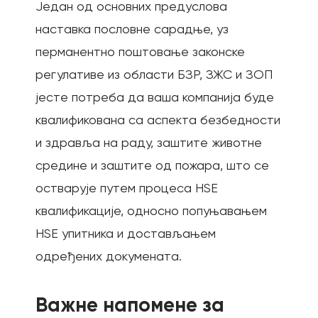
Један од основних предуслова
наставка пословне сарадње, уз
перманентно поштовање законске
регулативе из области БЗР, ЗЖС и ЗОП
јесте потреба да ваша компанија буде
квалификована са аспекта безбедности
и здравља на раду, заштите животне
средине и заштите од пожара, што се
остварује путем процеса HSE
квалификације, односно попуњавањем
HSE упитника и достављањем
одређених докумената.
Важне напомене за