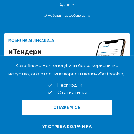
Аукције
О Набавци за добављаче
МОБИЛНА АПЛИКАЦИЈА
мТендери
Како бисмо Вам омогућили боље корисничко
Пратите новости везане за
актуелне тендере,
искуство, ова странице користи колачиће (cookie).
квалификације и аукције које се
спроводе у Компанији.
Неопходни
Статистички
Преузми за Андроид
Copyright © 2026. NIS a.d. Novi Sad. НИС а.д. Нови Сад. Сва права
УПОТРЕБА КОЛАЧИЋА
задржана.