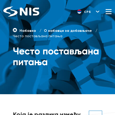
СРБ
Набавка
О набавци за добављаче
Често постављана питања
Често постављана
питања
Која је разлика између