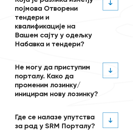
појмова Отворени
тендери и
квалификације на
Вашем сајту у одељку
Набавка и тендери?
Не могу да приступим
У Отвореном тендеру се спроводи и
порталу. Како да
поступак квалификације и избора
променим лозинку/
добављача, док се у поступку квалификације
иницирам нову лозинку?
само утврђује испуњеност квалификационих
критеријума, а затим се квалификованим
добављачима упућује затворени позив за
Где се налазе упутства
достављање комерцијалних понуда.
Потребно је да попуните захтев за
за рад у SRM Порталу?
иницирање нове лозинке који се налази на