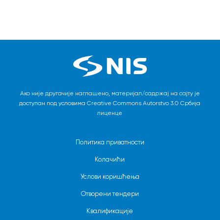
Обратити пажњу да ли је позив за учешће за
преглед завршених процедура на
процедуре за набавку материјала или
иницијалном екрану.
услуга и у зависности од тога изабрати
одговорајућу картицу на Порталу.
Ако није другачије наглашено, материјал/садржај на сајту је
доступан под условима Creative Commons Autorstvo 3.0 Србија
лиценце
Политика приватности
Колачићи
Услови коришћења
Отворени тендери
Квалификације