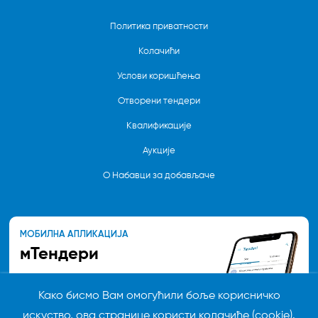
Политика приватности
Колачићи
Услови коришћења
Отворени тендери
Квалификације
Аукције
О Набавци за добављаче
МОБИЛНА АПЛИКАЦИЈА
мТендери
Пратите новости везане за
Како бисмо Вам омогућили боље корисничко
актуелне тендере, квалификације
и аукције које се спроводе у
искуство, ова странице користи колачиће (cookie).