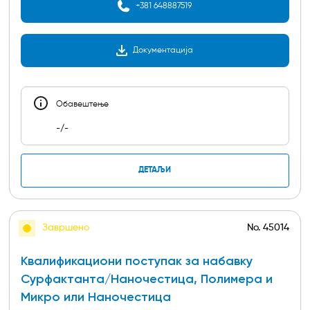
+381 648887519
Документација
Обавештењe
-/-
ДЕТАЉИ
Завршено
No.
45014
Квалификациони поступак за набавку
Сурфактанта/Наночестица, Полимера и
Микро или Наночестица