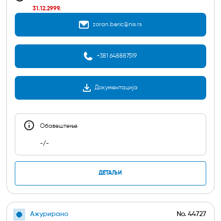
31.12.2999.
zoran.beric@nis.rs
+381 648887519
Документација
Обавештењe
-/-
ДЕТАЉИ
Ажурирано
No.
44727