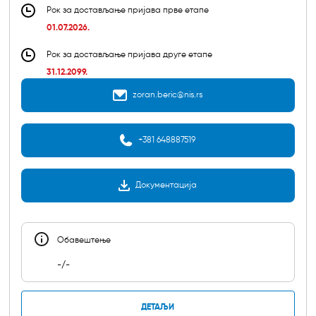
Рок за достављање пријава прве етапе
01.07.2026.
Рок за достављање пријава друге етапе
31.12.2099.
zoran.beric@nis.rs
+381 648887519
Документација
Обавештењe
-/-
ДЕТАЉИ