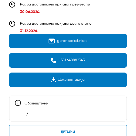
Рок за достављање пријава прве етапе
30.06.2024.
Рок за достављање пријава друге етапе
31.12.2026.
goran.saric@nis.rs
+381 648882343
Документација
Обавештењe
-/-
ДЕТАЉИ