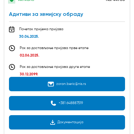
Адитиви за хемијску обраду
Почетак пријема пријава
30.04.2025.
Рок за достављање пријава прве етапе
02.06.2025.
Рок за достављање пријава друге етапе
30.12.2099.
zoran.beric@nis.rs
+381 648887519
Документација