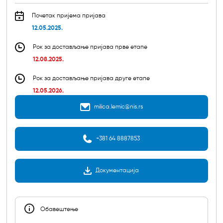
Почетак пријема пријава
12.05.2025.
Рок за достављање пријава прве етапе
12.08.2025.
Рок за достављање пријава друге етапе
12.05.2026.
milica.lemic@nis.rs
+381 64 8887853
Документација
Обавештењe