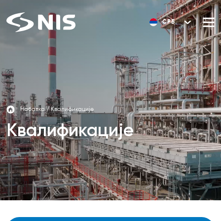
СРБ
Набавка
/
Квалификације
Квалификације