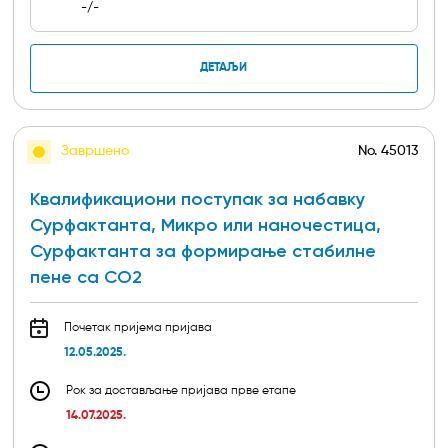
-/-
ДЕТАЉИ
Завршено
No.
45013
Квалификациони поступак за набавку
Сурфактанта, Микро или наночестица,
Сурфактанта за формирање стабилне
пене са CO2
Почетак пријема пријава
12.05.2025.
Рок за достављање пријава прве етапе
14.07.2025.