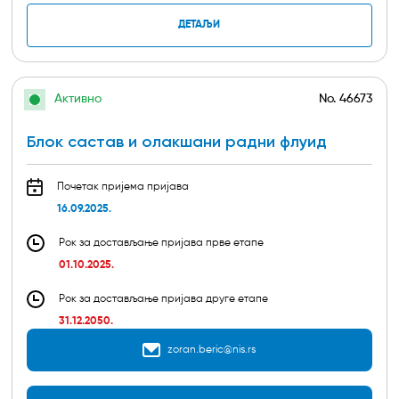
ДЕТАЉИ
Активно
No.
46673
Блок састав и олакшани радни флуид
Почетак пријема пријава
16.09.2025.
Рок за достављање пријава прве етапе
01.10.2025.
Рок за достављање пријава друге етапе
31.12.2050.
zoran.beric@nis.rs