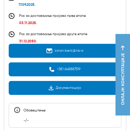
17.09.2025.
Рок за достављање пријава прве етапе
03.11.2025.
Рок за достављање пријава друге етапе
31.12.2050.
zoran.beric@nis.rs
+381 648887519
Документација
Обавештењe
-/-