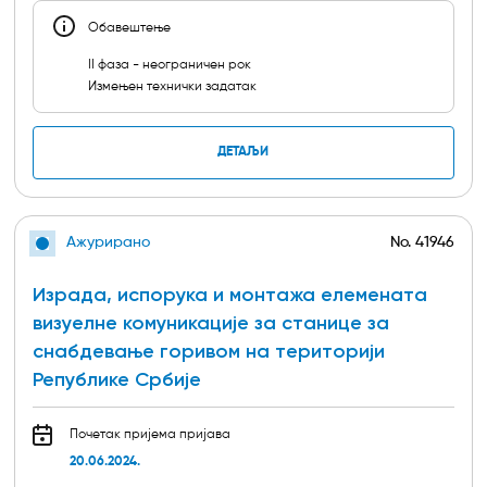
Обавештењe
II фаза - неограничен рок
Измењен технички задатак
ДЕТАЉИ
Ажурирано
No.
41946
Израда, испорука и монтажа елемeната
визуелне комуникације за станицe за
снабдевање горивом на територији
Републике Србије
Почетак пријема пријава
20.06.2024.