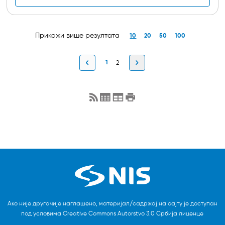
Прикажи више резултата
10
20
50
100
Ако није другачије наглашено, материјал/садржај на сајту је доступан
под условима Creative Commons Autorstvo 3.0 Србија лиценце