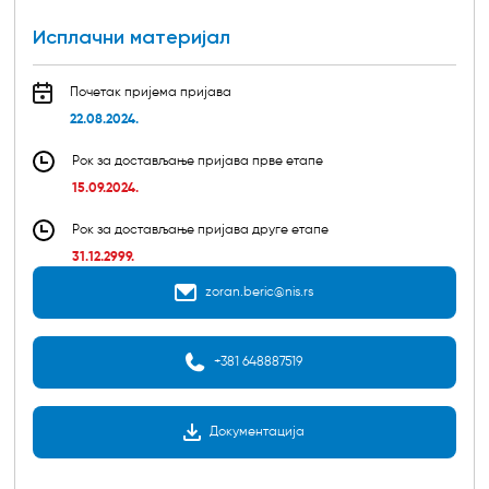
Исплачни материјал
Почетак пријема пријава
22.08.2024.
Рок за достављање пријава прве етапе
15.09.2024.
Рок за достављање пријава друге етапе
31.12.2999.
zoran.beric@nis.rs
+381 648887519
Документација