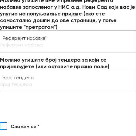
Молимо упишите име и презиме референта
набавке запосленог у НИС а.д. Нови Сад који вас је
упутио на попуњавање пријаве (ако сте
самостално дошли до ове странице, у поље
упишите "претрагом")
Референт набавке*
Молимо упишите број тендера за који се
пријављујете (или оставите празно поље)
Број тендера
Слажем се *