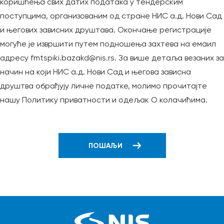
коришћења свих датих података у тендерским
поступцима, организованим од стране НИС а.д. Нови Сад
и његових зависних друштава. Окончање регистрације
могуће је извршити путем подношења захтева на емаил
адресу fmtspiki.bazakd@nis.rs. За више детаља везаних за
начин на који НИС а.д. Нови Сад и његова зависна
друштва обрађују личне податке, молимо прочитајте
нашу Политику приватности и одељак О колачићима.
ПОШАЉИ