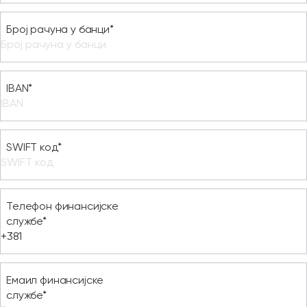
Број рачуна у банци*
IBAN*
SWIFT код*
Телефон финансијске
службе*
Емаил финансијске
службе*