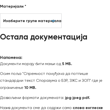
Материјали *
Изаберите групе материјала
Остала документација
Напомена:
5 МБ.
Документи морају бити мањи од
Oсим поља "Спремност понуђача да потпише
стандардни текст Споразума о БЗР, ЗЖС и ЗОП" где је
10 MB.
ограничење
jpg jpeg pdf.
Дозвољени формати докумената:
слова енглеске
Назив документа сме да садржи само