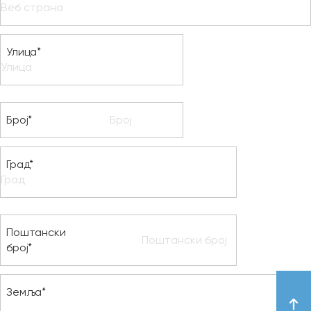
Улица*
Број*
Град*
Поштански
број*
Земља*