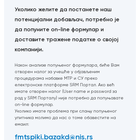
Уколико желите да постанете наш
потенцијални добављач, потребно је
да попуните on-line формулар и
доставите тражене податке о својој
компанији.
Након анализе попуњеног формулара, биће Вам
отворен налог за учешће у објављеним
процедурама набавке МТР и СУ преко
електронске платформе SRM Портал. Ако већ
имате отворен налог (User name и password за
рад у SRM Порталу) није потребно да попуњавате
on-line формулар.
Уколико имате проблема при слању попуњеног
упитника молимо да нас о томе обавестите на
емаил:
fmtspiki.bazakd@nis.rs