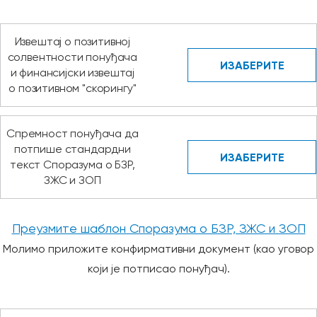
Извештај о позитивној
солвентности понуђача
ИЗАБЕРИТЕ
и финансијски извештај
о позитивном "скорингу"
Спремност понуђача да
потпише стандардни
ИЗАБЕРИТЕ
текст Споразума о БЗР,
ЗЖС и ЗОП
Преузмите шаблон Споразума о БЗР, ЗЖС и ЗОП
Молимо приложите конфирмативни документ (као уговор
који је потписао понуђач).