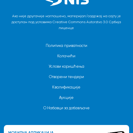
Ако није другачије наглашено, материјал/садржај на сајту је
доступан под условима Creative Commons Autorstvo 3.0 Србија
лиценце
Политика приватности
Колачићи
Услови коришћења
Отворени тендери
Квалификације
Аукције
О Набавци за добављаче
МОБИЛНА АПЛИКАЦИЈА