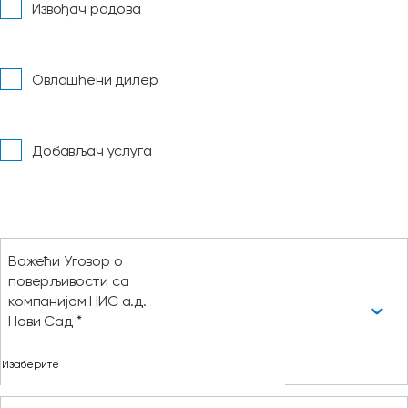
Извођач радова
Овлашћени дилер
Добављач услуга
Важећи Уговор о
поверљивости са
компанијом НИС а.д.
Нови Сад *