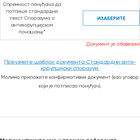
Спремност понуђача да
потпише стандардни
текст Споразума о
ИЗАБЕРИТЕ
антикорупцијском
понашању*
Документ је обавезан!
Преузмите шаблон документа Стандардни анти-
корупцијски споразум.
Молимо приложите конфирмативни документ (као уговор
који је потписао понуђач).