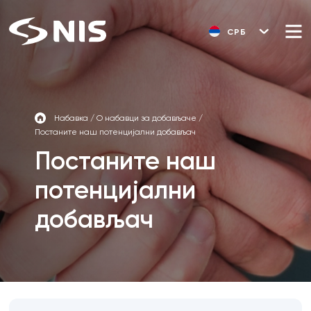
СРБ
Набавка
/
О набавци за добављаче
/
Постаните наш потенцијални добављач
Постаните наш
потенцијални
добављач