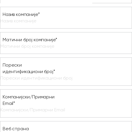
Назив компаније*
Матични број компаније*
Порески
идентификациони број*
Компанијски/Примарни
Email*
Веб страна