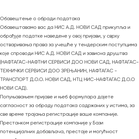
Обавештење о обради података
Обавештавамо вас да НИС А.Д. НОВИ САД прикупља и
обрађује податке наведене у овој пријави, у сврху
остваривања права за учешће у тендерским поступцима
које спроводи НИС А.Д. НОВИ САД и зависна друштва
(НАФТАГАС-НАФТНИ СЕРВИСИ ДОО НОВИ САД, НАФТАГАС-
ТЕХНИЧКИ СЕРВИСИ ДОО ЗРЕЊАНИН, НАФТАГАС -
ТРАНСПОРТ Д.О.О. НОВИ САД, НТЦ НИС-НАФТАГАС Д.О.О
НОВИ САД).
Попуњавањем пријаве и њеб формулара дајете
сагласност за обраду података садржаних у истима, за
све време трајања регистрације ваше компаније.
Престанком регистрације компаније у Бази
потенцијалних добављача, престаје и могућност