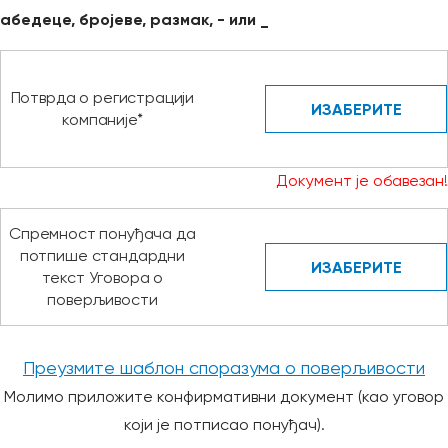
абедеце, бројеве, размак, - или _
Потврда о регистрацији
ИЗАБЕРИТЕ
компаније*
Документ је обавезан!
Спремност понуђача да
потпише стандардни
ИЗАБЕРИТЕ
текст Уговора о
поверљивости
Преузмите шаблон споразума о поверљивости
Молимо приложите конфирмативни документ (као уговор
који је потписао понуђач).