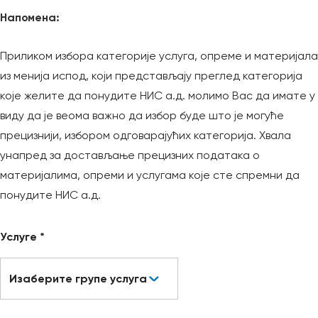
Напомена:
Приликом избора категорије услуга, опреме и материјала
из менија испод, који представљају преглед категорија
које желите да понудите НИС а.д. молимо Вас да имате у
виду да је веома важно да избор буде што је могуће
прецизнији, избором одговарајућих категорија. Хвала
унапред за достављање прецизних података о
материјалима, опреми и услугама које сте спремни да
понудите НИС а.д.
Услуге *
Изаберите групе услуга